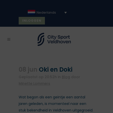
Nederlands
INLOGGEN
08 jun
Oki en Doki
Geplaatst op 20:52h
in
Blog
door
Minette Lommers
Wat begon als een geintje een aantal
jaren geleden, is momenteel naar een
stuk bekendheid in Veldhoven uitgegroeid.