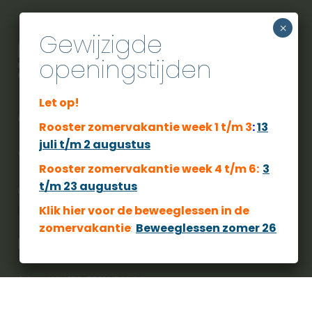
×
Gewijzigde
openingstijden
Let op!
City Sport Veldhoven
Rooster zomervakantie week 1 t/m 3
:
13
juli t/m 2 augustus
Voor een actieve zwembeleving moet u bij ons zijn.
Rooster zomervakantie week 4 t/m 6:
3
t/m 23 augustus
Langs deze weg willen we u wijzen op ons privacy beleid.
https://www.citysportveldhoven.nl/privacybeleid/
Klik hier voor de beweeglessen
in de
zomervakantie
:
Beweeglessen zomer 26
Locatie
Adres: Wal 152, 5501 HP Veldhoven
Telefoon: 040 253 5250