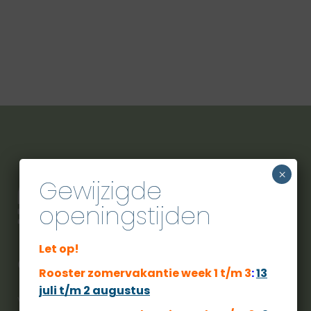
×
Gewijzigde
openingstijden
Let op!
City Sport Veldhoven
Rooster zomervakantie week 1 t/m 3
:
13
juli t/m 2 augustus
Voor een actieve zwembeleving moet u bij ons zijn.