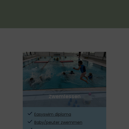
Zwemlessen
Easyswim diploma
Baby/peuter zwemmen