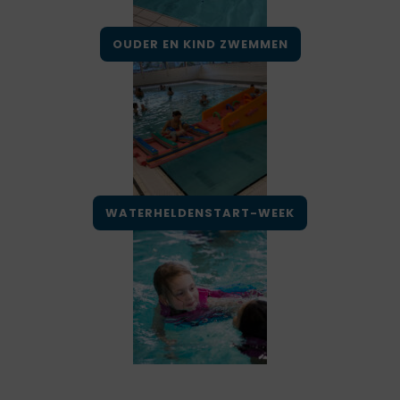
OUDER EN KIND ZWEMMEN
WATERHELDENSTART-WEEK