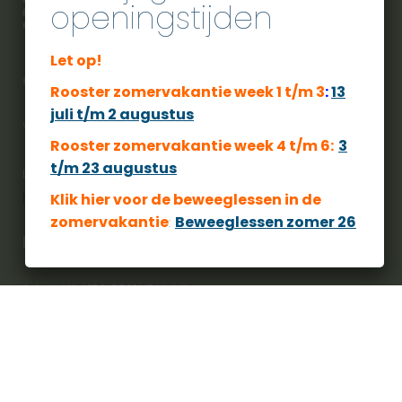
openingstijden
Let op!
City Sport Veldhoven
Rooster zomervakantie week 1 t/m 3
:
13
juli t/m 2 augustus
Voor een actieve zwembeleving moet u bij ons zijn.
Rooster zomervakantie week 4 t/m 6:
3
t/m 23 augustus
Langs deze weg willen we u wijzen op ons privacy beleid.
https://www.citysportveldhoven.nl/privacybeleid/
Klik hier voor de beweeglessen
in de
zomervakantie
:
Beweeglessen zomer 26
Locatie
Adres: Wal 152, 5501 HP Veldhoven
Telefoon: 040 253 5250
Route GoogleMaps: link