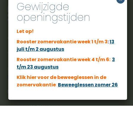
Gewijzigde
openingstijden
Let op!
City Sport Veldhoven
Rooster zomervakantie week 1 t/m 3
:
13
juli t/m 2 augustus
Voor een actieve zwembeleving moet u bij ons zijn.
Rooster zomervakantie week 4 t/m 6:
3
t/m 23 augustus
Langs deze weg willen we u wijzen op ons privacy beleid.
https://www.citysportveldhoven.nl/privacybeleid/
Klik hier voor de beweeglessen
in de
zomervakantie
:
Beweeglessen zomer 26
Locatie
Adres: Wal 152, 5501 HP Veldhoven
Telefoon: 040 253 5250
Route GoogleMaps: link