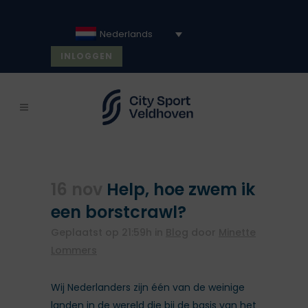
Nederlands
INLOGGEN
16 nov
Help, hoe zwem ik
een borstcrawl?
Geplaatst op 21:59h
in
Blog
door
Minette
Lommers
Wij Nederlanders zijn één van de weinige
landen in de wereld die bij de basis van het