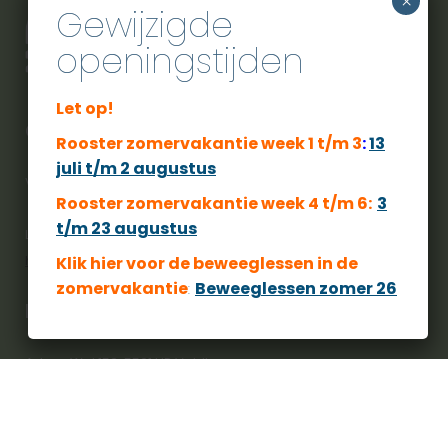
×
Gewijzigde
openingstijden
Let op!
City Sport Veldhoven
Rooster zomervakantie week 1 t/m 3
:
13
juli t/m 2 augustus
Voor een actieve zwembeleving moet u bij ons zijn.
Rooster zomervakantie week 4 t/m 6:
3
t/m 23 augustus
Langs deze weg willen we u wijzen op ons privacy beleid.
https://www.citysportveldhoven.nl/privacybeleid/
Klik hier voor de beweeglessen
in de
zomervakantie
:
Beweeglessen zomer 26
Locatie
Adres: Wal 152, 5501 HP Veldhoven
Telefoon: 040 253 5250
Route GoogleMaps: link