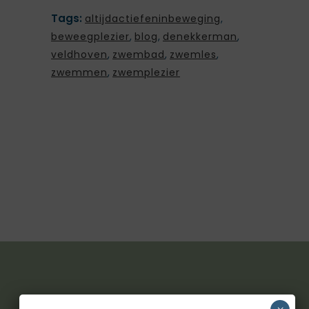
Tags:
altijdactiefeninbeweging
,
beweegplezier
,
blog
,
denekkerman
,
veldhoven
,
zwembad
,
zwemles
,
zwemmen
,
zwemplezier