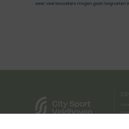
weer veel bezoekers mogen gaan begroeten in C
Cit
Voor
moet 
Lang