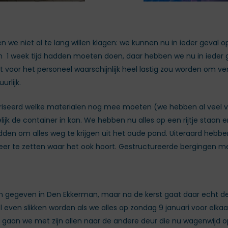
n we niet al te lang willen klagen: we kunnen nu in ieder geval
in 1 week tijd hadden moeten doen, daar hebben we nu in ieder
oor het personeel waarschijnlijk heel lastig zou worden om verl
rlijk.
seerd welke materialen nog mee moeten (we hebben al veel ve
k de container in kan. We hebben nu alles op een rijtje staan e
edden om alles weg te krijgen uit het oude pand. Uiteraard hebb
neer te zetten waar het ook hoort. Gestructureerde bergingen me
gegeven in Den Ekkerman, maar na de kerst gaat daar echt de 
 even slikken worden als we alles op zondag 9 januari voor elka
gaan we met zijn allen naar de andere deur die nu wagenwijd op