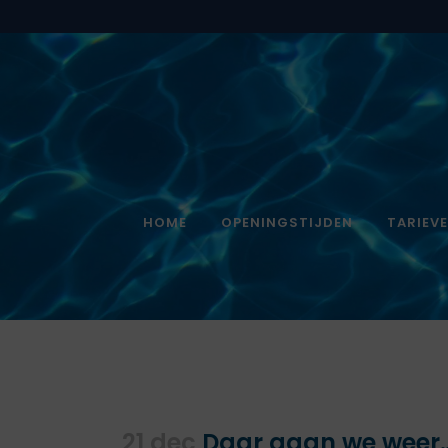
HOME
OPENINGSTIJDEN
TARIEV
21 dec
Daar gaan we weer