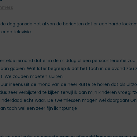
ommers
l de dag gonsde het al van de berichten dat er een harde loc
r de televisie.
 vertelde iemand dat er in de middag al een persconferentie zo
 gaan gooien. Wat later begreep ik dat het toch in de avond zou
rdt. We zouden moeten sluiten.
 uur ineens uit de mond van de heer Rutte te horen dat als uit
zeer verbijsterd te kijken terwijl ik aan mijn kinderen vroeg: “z
het inderdaad echt waar. De zwemlessen mogen wel doorgaan! O
dan toch wel een zeer fijn lichtpuntje