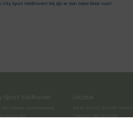
ity Sport Veldhoven! Wij zijn er dan zeker klaar voor!
y Sport Veldhoven
Locatie
 een actieve zwembeleving
Adres: Wal 152, 5501 HP Veldho
u bij ons zijn.
Telefoon: 040 253 5250
Route GoogleMaps: link
s deze weg willen we u wijzen