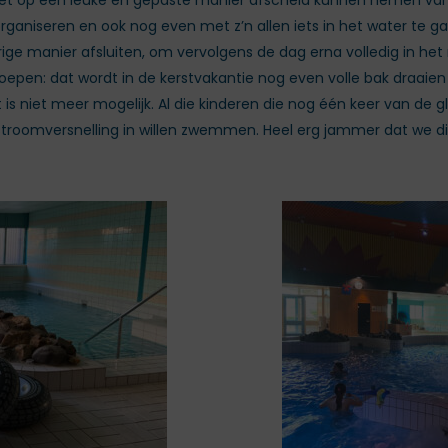
 niet op een leuke en gepaste manier afscheid kunnen nemen v
ganiseren en ook nog even met z’n allen iets in het water te ga
rige manier afsluiten, om vervolgens de dag erna volledig in he
oepen: dat wordt in de kerstvakantie nog even volle bak draaien
s niet meer mogelijk. Al die kinderen die nog één keer van de gl
 stroomversnelling in willen zwemmen. Heel erg jammer dat we d