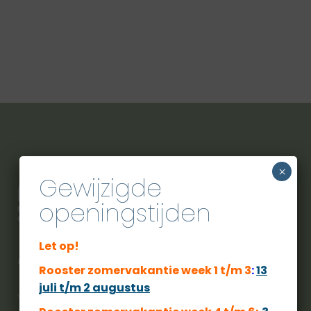
×
Gewijzigde
openingstijden
Let op!
City Sport Veldhoven
Rooster zomervakantie week 1 t/m 3
:
13
juli t/m 2 augustus
Voor een actieve zwembeleving moet u bij ons zijn.