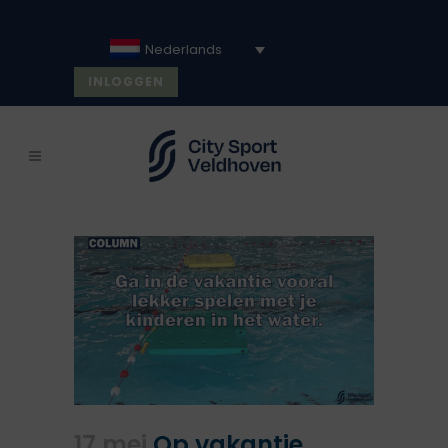
Nederlands
INLOGGEN
17 mei
Op vakantie