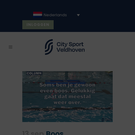
Nederlands
INLOGGEN
13 sep
Boos