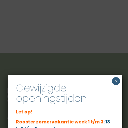
×
Gewijzigde
openingstijden
Let op!
City Sport Veldhoven
Rooster zomervakantie week 1 t/m 3
:
13