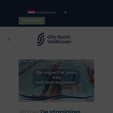
Nederlands
INLOGGEN
30 mei
De stagiaires