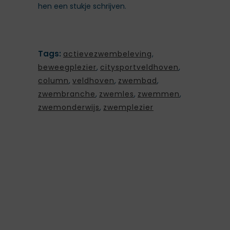
hen een stukje schrijven.
Tags:
actievezwembeleving
,
beweegplezier
,
citysportveldhoven
,
column
,
veldhoven
,
zwembad
,
zwembranche
,
zwemles
,
zwemmen
,
zwemonderwijs
,
zwemplezier