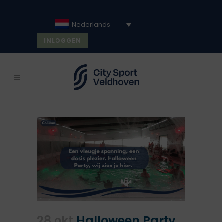
Nederlands
INLOGGEN
28 okt
Halloween Party