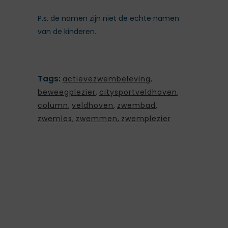
P.s. de namen zijn niet de echte namen
van de kinderen.
Tags:
actievezwembeleving
,
beweegplezier
,
citysportveldhoven
,
column
,
veldhoven
,
zwembad
,
zwemles
,
zwemmen
,
zwemplezier