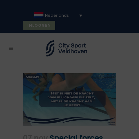
Nederlands
INLOGGEN
07 nov
Special forces