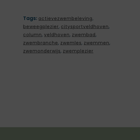
Tags:
actievezwembeleving
,
beweegplezier
,
citysportveldhoven
,
column
,
veldhoven
,
zwembad
,
zwembranche
,
zwemles
,
zwemmen
,
zwemonderwijs
,
zwemplezier