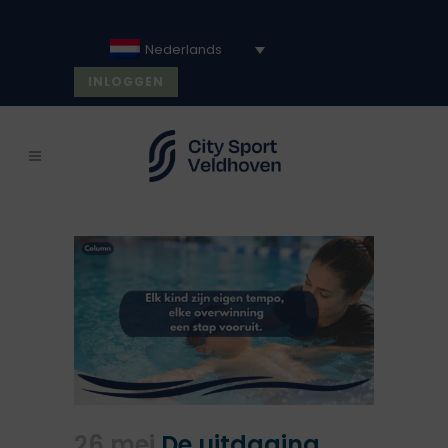
Nederlands
INLOGGEN
26 mei
De uitdaging