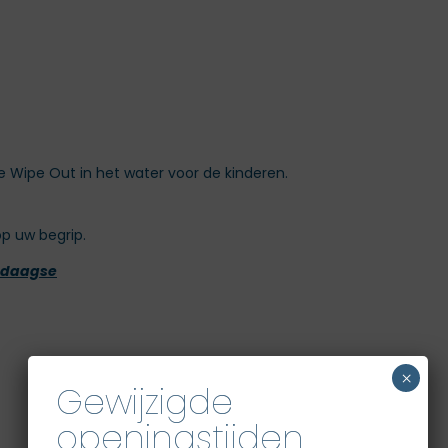
de Wipe Out in het water voor de kinderen.
op uw begrip.
4daagse
×
Gewijzigde
openingstijden