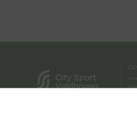
Cit
Voor
moet 
Lang
op o
http
vacy