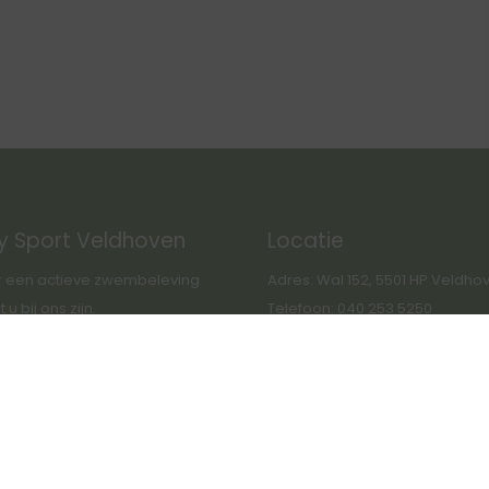
y Sport Veldhoven
Locatie
 een actieve zwembeleving
Adres: Wal 152, 5501 HP Veldho
u bij ons zijn.
Telefoon: 040 253 5250
Route GoogleMaps: link
s deze weg willen we u wijzen
ns privacy beleid.
s://www.citysportveldhoven.nl/pri
beleid/