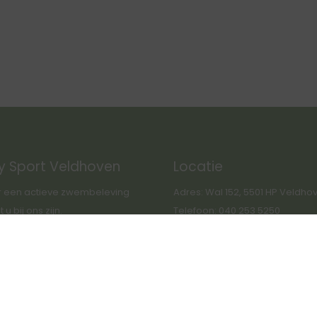
y Sport Veldhoven
Locatie
 een actieve zwembeleving
Adres: Wal 152, 5501 HP Veldho
u bij ons zijn.
Telefoon: 040 253 5250
Route GoogleMaps: link
s deze weg willen we u wijzen
ns privacy beleid.
s://www.citysportveldhoven.nl/pri
beleid/