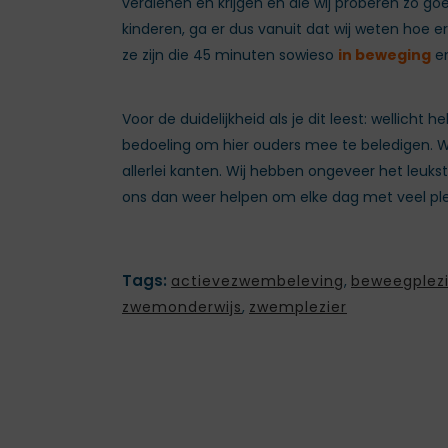
verdienen en krijgen en die wij proberen zo 
kinderen, ga er dus vanuit dat wij weten hoe 
ze zijn die 45 minuten sowieso
in beweging
en
Voor de duidelijkheid als je dit leest: wellicht h
bedoeling om hier ouders mee te beledigen. Wat 
allerlei kanten. Wij hebben ongeveer het leuks
ons dan weer helpen om elke dag met veel plez
Tags:
actievezwembeleving
,
beweegplezi
zwemonderwijs
,
zwemplezier