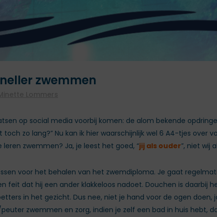
 sneller zwemmen
Minette Lommers
aatsen op social media voorbij komen: de alom bekende opdringeri
toch zo lang?” Nu kan ik hier waarschijnlijk wel 6 A4-tjes over 
te leren zwemmen? Ja, je leest het goed, “
jij als ouder
”, niet wij
lessen voor het behalen van het zwemdiploma. Je gaat regelmati
n feit dat hij een ander klakkeloos nadoet. Douchen is daarbij 
petters in het gezicht. Dus nee, niet je hand voor de ogen doen
uter zwemmen en zorg, indien je zelf een bad in huis hebt, dat 