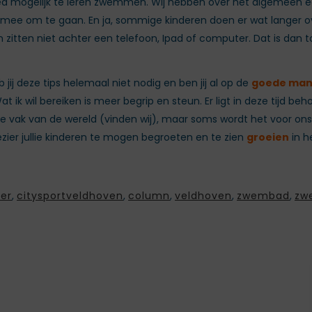
goed mogelijk te leren zwemmen. Wij hebben over het algemeen 
ermee om te gaan. En ja, sommige kinderen doen er wat langer ov
 zitten niet achter een telefoon, Ipad of computer. Dat is d
eb jij deze tips helemaal niet nodig en ben jij al op de
goede man
ik wil bereiken is meer begrip en steun. Er ligt in deze tijd be
te vak van de wereld (vinden wij), maar soms wordt het voor ons
ier jullie kinderen te mogen begroeten en te zien
groeien
in h
er
,
citysportveldhoven
,
column
,
veldhoven
,
zwembad
,
zw