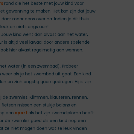
rs
rond die het beste met jouw kind voor
 met gewenning te maken. Het kan zijn dat jouw
daar maar eens over na. Indien je dit thuis
 leuk en niets engs aan!
 Jouw kind went dan alvast aan het water,
 is altijd veel lawaai door andere spelende
 ook hier alvast regelmatig aan wennen.
in het water (in een zwembad). Probeer
dan weer als je het zwembad uit gaat. Een kind
den en zich angstig gaan gedragen. Hij is zijn
ij de zwemles. Klimmen, klauteren, rennen,
n fietsen missen een stukje balans en
s op een
sport
als het zijn zwemdiploma heeft.
oor de zwemles goed als een kind nog een
dat ze niet mogen doen wat ze leuk vinden