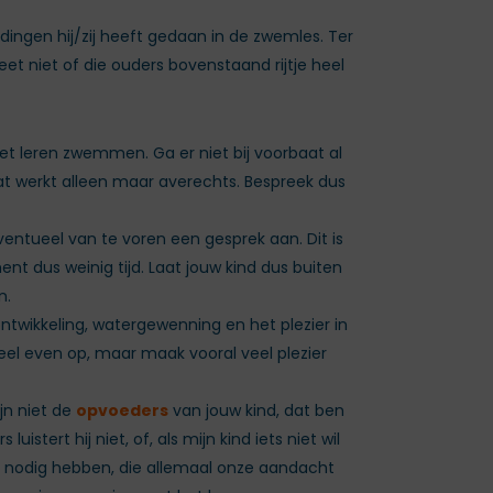
ingen hij/zij heeft gedaan in de zwemles. Ter
eet niet of die ouders bovenstaand rijtje heel
et leren zwemmen. Ga er niet bij voorbaat al
 dat werkt alleen maar averechts. Bespreek dus
eventueel van te voren een gesprek aan. Dit is
 dus weinig tijd. Laat jouw kind dus buiten
n.
ontwikkeling, watergewenning en het plezier in
el even op, maar maak vooral veel plezier
jn niet de
opvoeders
van jouw kind, dat ben
tert hij niet, of, als mijn kind iets niet wil
ak nodig hebben, die allemaal onze aandacht