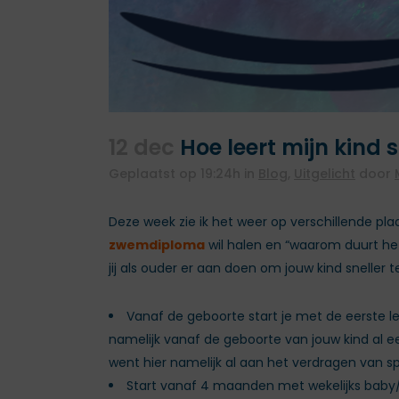
12 dec
Hoe leert mijn kind
Geplaatst op 19:24h
in
Blog
,
Uitgelicht
door
Deze week zie ik het weer op verschillende pl
zwemdiploma
wil halen en “waarom duurt het 
jij als ouder er aan doen om jouw kind sneller 
Vanaf de geboorte start je met de eerste 
namelijk vanaf de geboorte van jouw kind al ee
went hier namelijk al aan het verdragen van s
Start vanaf 4 maanden met wekelijks baby/pe