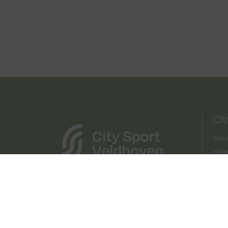
Cit
Voor
moet 
Lang
op o
http
vacy