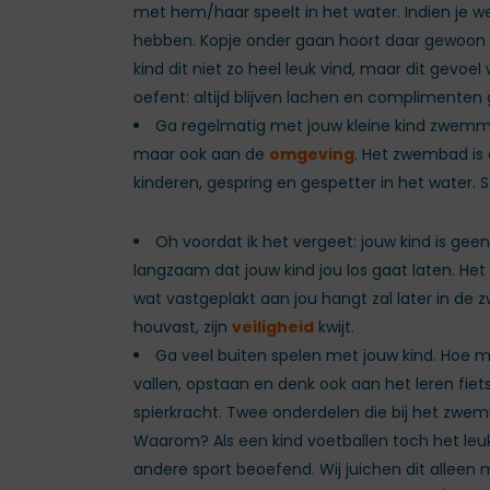
met hem/haar speelt in het water. Indien je w
hebben. Kopje onder gaan hoort daar gewoon bij
kind dit niet zo heel leuk vind, maar dit gevo
oefent: altijd blijven lachen en complimenten g
Ga regelmatig met jouw kleine kind zwemme
maar ook aan de
omgeving
. Het zwembad is 
kinderen, gespring en gespetter in het water.
Oh voordat ik het vergeet: jouw kind is geen
langzaam dat jouw kind jou los gaat laten. Het i
wat vastgeplakt aan jou hangt zal later in de zw
houvast, zijn
veiligheid
kwijt.
Ga veel buiten spelen met jouw kind. Hoe me
vallen, opstaan en denk ook aan het leren fiet
spierkracht. Twee onderdelen die bij het zwem
Waarom? Als een kind voetballen toch het leu
andere sport beoefend. Wij juichen dit alleen