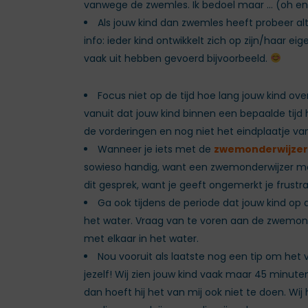
vanwege de zwemles. Ik bedoel maar … (oh e
Als jouw kind dan zwemles heeft probeer alt
info: ieder kind ontwikkelt zich op zijn/haar e
vaak uit hebben gevoerd bijvoorbeeld.
Focus niet op de tijd hoe lang jouw kind ov
vanuit dat jouw kind binnen een bepaalde tijd 
de vorderingen en nog niet het eindplaatje v
Wanneer je iets met de
zwemonderwijzer
sowieso handig, want een zwemonderwijzer moet
dit gesprek, want je geeft ongemerkt je frust
Ga ook tijdens de periode dat jouw kind op
het water. Vraag van te voren aan de zwemond
met elkaar in het water.
Nou vooruit als laatste nog een tip om het 
jezelf! Wij zien jouw kind vaak maar 45 minuten 
dan hoeft hij het van mij ook niet te doen. W