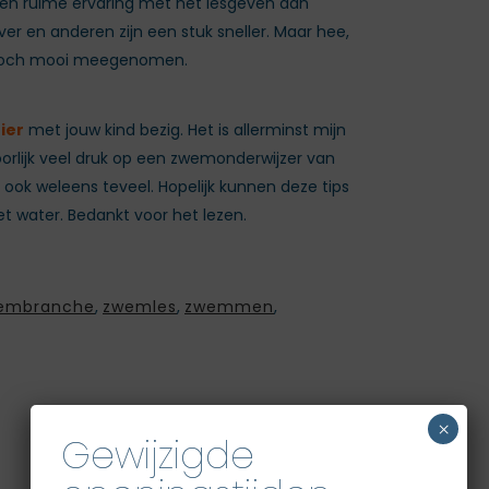
een ruime ervaring met het lesgeven aan
er en anderen zijn een stuk sneller. Maar hee,
an toch mooi meegenomen.
ier
met jouw kind bezig. Het is allerminst mijn
hoorlijk veel druk op een zwemonderwijzer van
 ook weleens teveel. Hopelijk kunnen deze tips
et water. Bedankt voor het lezen.
embranche
,
zwemles
,
zwemmen
,
×
Gewijzigde