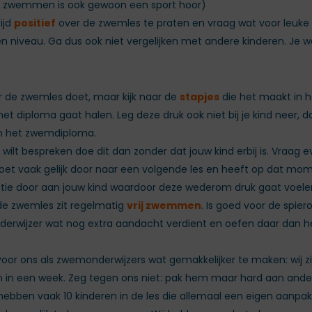
n zwemmen is ook gewoon een sport hoor)
ijd
positief
over de zwemles te praten en vraag wat voor leuke d
igen niveau. Ga dus ook niet vergelijken met andere kinderen. Je w
er de zwemles doet, maar kijk naar de
stapjes
die het maakt in h
het diploma gaat halen. Leg deze druk ook niet bij je kind neer,
an het zwemdiploma.
wilt bespreken doe dit dan zonder dat jouw kind erbij is. Vraag 
 vaak gelijk door naar een volgende les en heeft op dat moment
ratie door aan jouw kind waardoor deze wederom druk gaat voele
 de zwemles zit regelmatig
vrij zwemmen
. Is goed voor de spier
erwijzer wat nog extra aandacht verdient en oefen daar dan he
voor ons als zwemonderwijzers wat gemakkelijker te maken: wij zi
in een week. Zeg tegen ons niet: pak hem maar hard aan anders luis
ij hebben vaak 10 kinderen in de les die allemaal een eigen aanp