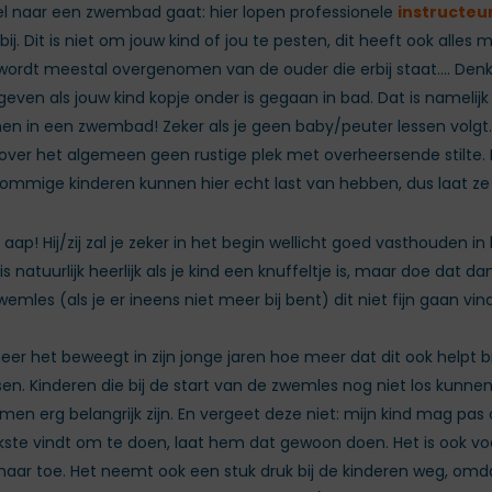
el naar een zwembad gaat: hier lopen professionele
instructeu
. Dit is niet om jouw kind of jou te pesten, dit heeft ook alles
el wordt meestal overgenomen van de ouder die erbij staat…. Denk 
even als jouw kind kopje onder is gegaan in bad. Dat is namelijk
n in een zwembad! Zeker als je geen baby/peuter lessen volgt.
over het algemeen geen rustige plek met overheersende stilte. Er
 Sommige kinderen kunnen hier echt last van hebben, dus laat ze
 aap! Hij/zij zal je zeker in het begin wellicht goed vasthouden 
s natuurlijk heerlijk als je kind een knuffeltje is, maar doe dat 
emles (als je er ineens niet meer bij bent) dit niet fijn gaan vin
er het beweegt in zijn jonge jaren hoe meer dat dit ook helpt b
sen. Kinderen die bij de start van de zwemles nog niet los kunne
men erg belangrijk zijn. En vergeet deze niet: mijn kind mag pa
kste vindt om te doen, laat hem dat gewoon doen. Het is ook v
 maar toe. Het neemt ook een stuk druk bij de kinderen weg, om